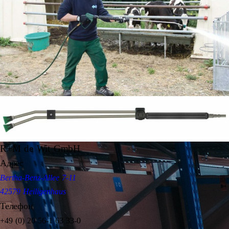
R+M de Wit GmbH
Адрес
Bertha-Benz-Allee 7-11
42579 Heiligenhaus
Телефон
+49 (0) 20 56-1 63 33-0