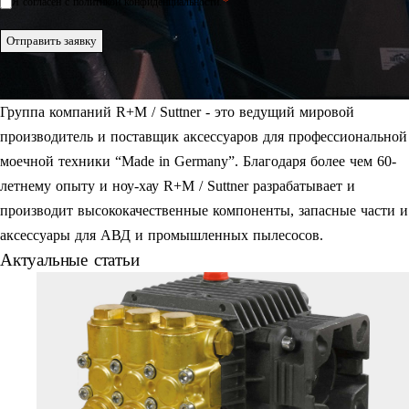
*
Я согласен с политикой конфиденциальности.
Einwilligung
*
Отправить заявку
Группа компаний R+M / Suttner - это ведущий мировой
производитель и поставщик аксессуаров для профессиональной
моечной техники “Made in Germany”. Благодаря более чем 60-
летнему опыту и ноу-хау R+M / Suttner разрабатывает и
производит высококачественные компоненты, запасные части и
аксессуары для АВД и промышленных пылесосов.
Актуальные статьи