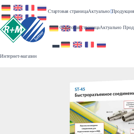
Toggle Dro
Стартовая страница
Актуально
Продукция
Toggl
Стартовая страница
Актуально
Прод
Интернет-магазин