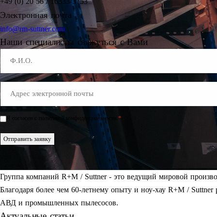
+49 (0) 20 56 / 16333-3153
Электронная почта
info@rm-suttner.com
Наши специалисты свяжуться с Вами
Name
E-
Mail
*
*
Я согласен с политикой конфиденциальности.
Einwilligung
*
Отправить заявку
Группа компаний R+M / Suttner - это ведущий мировой произв
Благодаря более чем 60-летнему опыту и ноу-хау R+M / Suttner
АВД и промышленных пылесосов.
Актуальные статьи