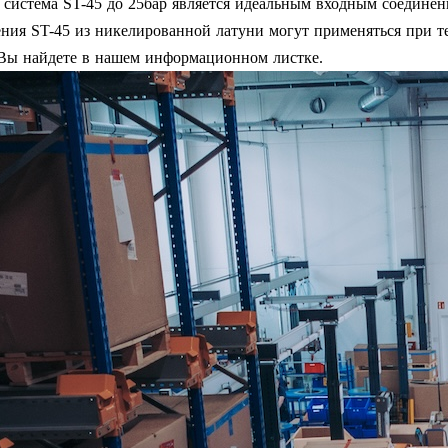
 система ST-45 до 25бар является идеальным входным соедине
ия ST-45 из никелированной латуни могут применяться при те
ы найдете в нашем информационном листке.