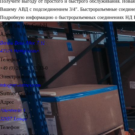
Получите выгоду от простого и быстрого обслуживания. Новая
Вашему АВД с подсоединением 3/4″. Быстроразъемные соединен
Подробную информацию о быстроразъемных соединениях НД В
R+M de Wit GmbH
Адрес
Bertha-Benz-Allee 7-11
42579 Heiligenhaus
Телефон
+49 (0) 20 56-1 63 33-0
Электронная почта
info@rm-suttner.com
Suttner GmbH
Адрес
Alkenbrede 1
32657 Lemgo
Телефон