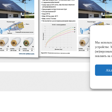
Мы используе
устройстве. 
(не)персонал
повлиять на 
Akz