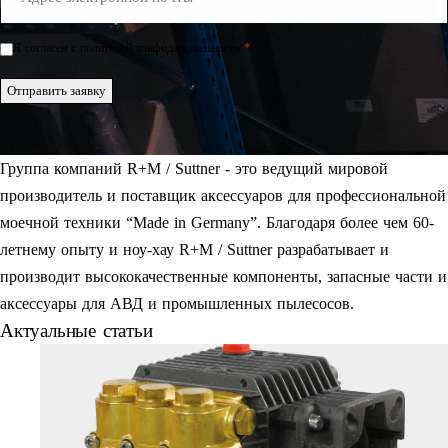
Mail
*
*
Я согласен с политикой конфиденциальности.
Einwilligung
*
Отправить заявку
Группа компаний R+M / Suttner - это ведущий мировой
производитель и поставщик аксессуаров для профессиональной
моечной техники “Made in Germany”. Благодаря более чем 60-
летнему опыту и ноу-хау R+M / Suttner разрабатывает и
производит высококачественные компоненты, запасные части и
аксессуары для АВД и промышленных пылесосов.
Актуальные статьи