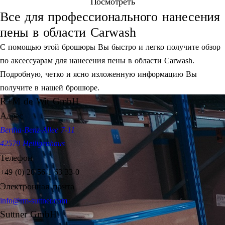
Посмотреть
Все для профессионального нанесения
пены в области Carwash
С помощью этой брошюры Вы быстро и легко получите обзор
по аксессуарам для нанесения пены в области Carwash.
Подробную, четко и ясно изложенную информацию Вы
получите в нашей брошюре.
R+M de Wit GmbH
Адрес
Bertha-Benz-Allee 7-11
42579 Heiligenhaus
Телефон
+49 (0) 20 56-1 63 33-0
Электронная почта
info@rm-suttner.com
Suttner GmbH