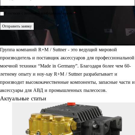
Mail
*
*
Я согласен с политикой конфиденциальности.
Einwilligung
*
Отправить заявку
Группа компаний R+M / Suttner - это ведущий мировой
производитель и поставщик аксессуаров для профессиональной
моечной техники “Made in Germany”. Благодаря более чем 60-
летнему опыту и ноу-хау R+M / Suttner разрабатывает и
производит высококачественные компоненты, запасные части и
аксессуары для АВД и промышленных пылесосов.
Актуальные статьи