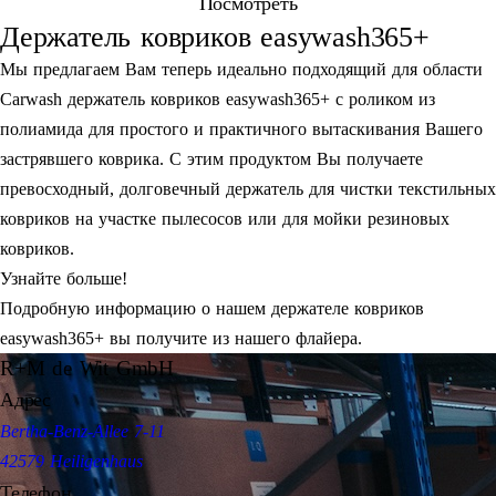
Посмотреть
Держатель ковриков easywash365+
Мы предлагаем Вам теперь идеально подходящий для области
Carwash держатель ковриков easywash365+ с роликом из
полиамида для простого и практичного вытаскивания Вашего
застрявшего коврика. С этим продуктом Вы получаете
превосходный, долговечный держатель для чистки текстильных
ковриков на участке пылесосов или для мойки резиновых
ковриков.
Узнайте больше!
Подробную информацию о нашем держателе ковриков
easywash365+ вы получите из нашего флайера.
R+M de Wit GmbH
Адрес
Bertha-Benz-Allee 7-11
42579 Heiligenhaus
Телефон