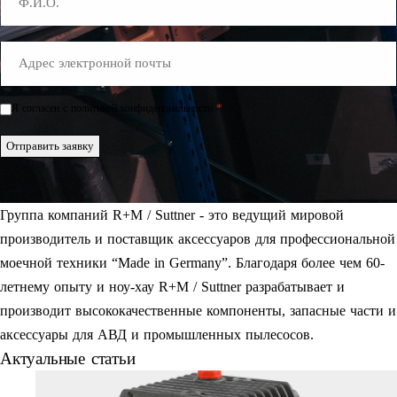
E-
Mail
*
*
Я согласен с политикой конфиденциальности.
Einwilligung
*
Отправить заявку
Группа компаний R+M / Suttner - это ведущий мировой
производитель и поставщик аксессуаров для профессиональной
моечной техники “Made in Germany”. Благодаря более чем 60-
летнему опыту и ноу-хау R+M / Suttner разрабатывает и
производит высококачественные компоненты, запасные части и
аксессуары для АВД и промышленных пылесосов.
Актуальные статьи