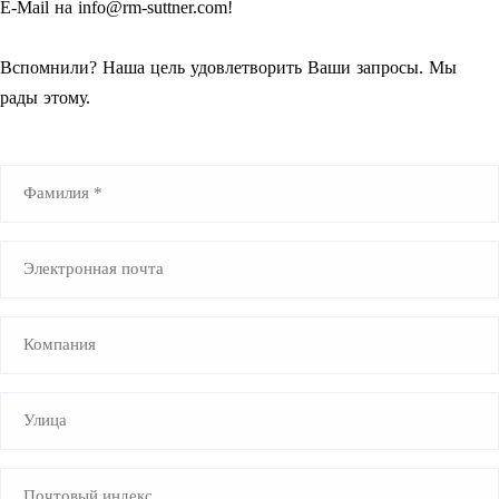
E-Mail на info@rm-suttner.com!
Вспомнили? Наша цель удовлетворить Ваши запросы. Мы
рады этому.
Name
(Обязательно)
E-
Mail
(Обязательно)
Company
Straße
(Обязательно)
PLZ
(Обязательно)