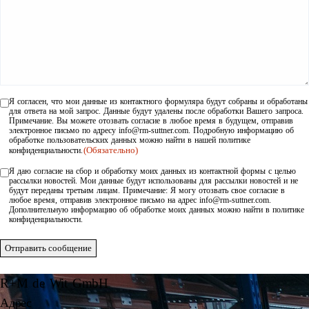
Я согласен, что мои данные из контактного формуляра будут собраны и обработаны
Einwilligung
(Обязательно)
для ответа на мой запрос. Данные будут удалены после обработки Вашего запроса.
Примечание. Вы можете отозвать согласие в любое время в будущем, отправив
электронное письмо по адресу info@rm-suttner.com. Подробную информацию об
обработке пользовательских данных можно найти в нашей политике
(Обязательно)
конфиденциальности.
Я даю согласие на сбор и обработку моих данных из контактной формы с целью
Einwilligung
рассылки новостей. Мои данные будут использованы для рассылки новостей и не
будут переданы третьим лицам. Примечание: Я могу отозвать свое согласие в
любое время, отправив электронное письмо на адрес info@rm-suttner.com.
Дополнительную информацию об обработке моих данных можно найти в политике
конфиденциальности.
Отправить сообщение
R+M de Wit GmbH
Адрес