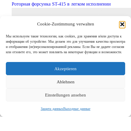
Роторная форсунка ST-415 в легком исполнении
Cookie-Zustimmung verwalten
Мы используем такие технологии, как cookies, для хранения и/или доступа к
информации об устройстве. Мы делаем это для улучшения качества просмотра
и отображения (не)персонализированной рекламы. Если Вы не дадите согласия
или отзовете его, это может повлиять на некоторые функции и возможности.
Akzeptieren
Шаг за шагом кправильному АВД
Links
Ablehnen
Предприятие
Einstellungen ansehen
Выходные данные
Защита данных
Защита данных
Выходные данные
Поиск