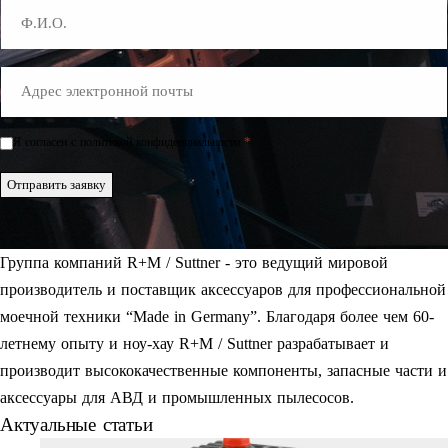
Name
E-
Mail
*
*
Я согласен с политикой конфиденциальности.
Einwilligung
*
Отправить заявку
Группа компаний R+M / Suttner - это ведущий мировой
производитель и поставщик аксессуаров для профессиональной
моечной техники “Made in Germany”. Благодаря более чем 60-
летнему опыту и ноу-хау R+M / Suttner разрабатывает и
производит высококачественные компоненты, запасные части и
аксессуары для АВД и промышленных пылесосов.
Актуальные статьи