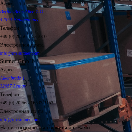
Адрес
Bertha-Benz-Allee 7-11
42579 Heiligenhaus
Телефон
+49 (0) 20 56-1 63 33-0
Электронная почта
info@rm-suttner.com
Suttner GmbH
Адрес
Alkenbrede 1
32657 Lemgo
Телефон
+49 (0) 20 56 / 16333-3153
Электронная почта
info@rm-suttner.com
Наши специалисты свяжуться с Вами