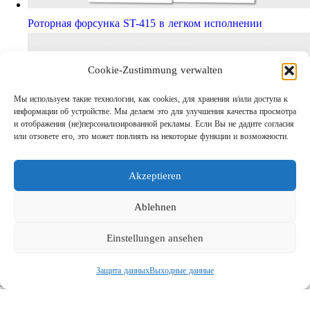
Роторная форсунка ST-415 в легком исполнении
Cookie-Zustimmung verwalten
Мы используем такие технологии, как cookies, для хранения и/или доступа к
информации об устройстве. Мы делаем это для улучшения качества просмотра
и отображения (не)персонализированной рекламы. Если Вы не дадите согласия
или отзовете его, это может повлиять на некоторые функции и возможности.
Akzeptieren
Шаг за шагом кправильному АВД
Links
Ablehnen
Предприятие
Einstellungen ansehen
Выходные данные
Защита данных
Защита данных
Выходные данные
Поиск