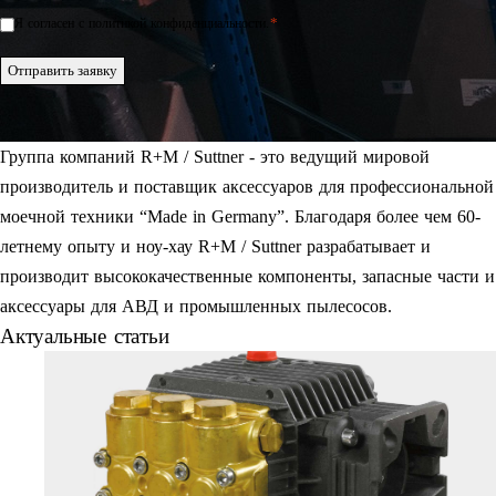
*
Я согласен с политикой конфиденциальности.
Einwilligung
*
Отправить заявку
Группа компаний R+M / Suttner - это ведущий мировой
производитель и поставщик аксессуаров для профессиональной
моечной техники “Made in Germany”. Благодаря более чем 60-
летнему опыту и ноу-хау R+M / Suttner разрабатывает и
производит высококачественные компоненты, запасные части и
аксессуары для АВД и промышленных пылесосов.
Актуальные статьи