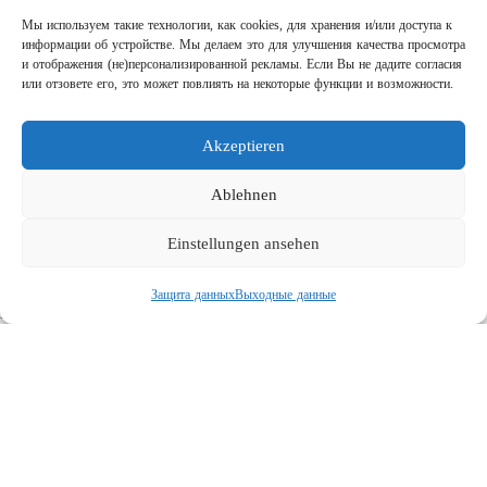
Мы используем такие технологии, как cookies, для хранения и/или доступа к
информации об устройстве. Мы делаем это для улучшения качества просмотра
и отображения (не)персонализированной рекламы. Если Вы не дадите согласия
или отзовете его, это может повлиять на некоторые функции и возможности.
Akzeptieren
Шаг за шагом кправильному АВД
Links
Ablehnen
Предприятие
Einstellungen ansehen
Выходные данные
Защита данных
Защита данных
Выходные данные
Поиск
Социальная
© 2026 R+M de Wit. All rights reserved.