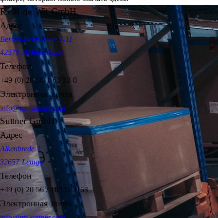
R+M de Wit GmbH
Адрес
Bertha-Benz-Allee 7-11
42579 Heiligenhaus
Телефон
+49 (0) 20 56-1 63 33-0
Электронная почта
info@rm-suttner.com
Suttner GmbH
Адрес
Alkenbrede 1
32657 Lemgo
Телефон
+49 (0) 20 56 / 16333-3153
Электронная почта
info@rm-suttner.com