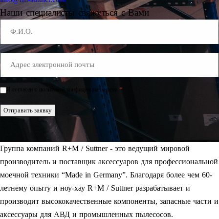
Наши специалисты свяжуться с Вами
Name
E-
Mail
*
*
Я согласен с политикой конфиденциальности.
Einwilligung
*
Отправить заявку
Группа компаний R+M / Suttner - это ведущий мировой
производитель и поставщик аксессуаров для профессиональной
моечной техники “Made in Germany”. Благодаря более чем 60-
летнему опыту и ноу-хау R+M / Suttner разрабатывает и
производит высококачественные компоненты, запасные части и
аксессуары для АВД и промышленных пылесосов.