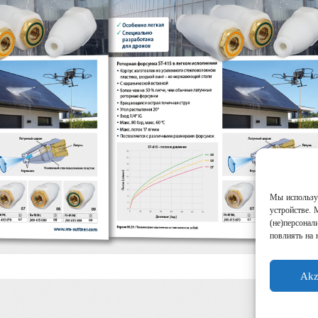
Мы используе
устройстве. 
(не)персонал
повлиять на 
Akz