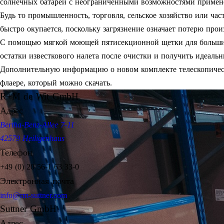
солнечных батарей с неограниченными возможностями примен
Будь то промышленность, торговля, сельское хозяйство или ча
быстро окупается, поскольку загрязнение означает потерю пр
С помощью мягкой моющей пятисекционной щетки для больших
остатки известкового налета после очистки и получить идеальн
Дополнительную информацию о новом комплекте телескопичес
флаере, который можно скачать.
R+M de Wit GmbH
Адрес
Bertha-Benz-Allee 7-11
42579 Heiligenhaus
Телефон
+49 (0) 20 56-1 63 33-0
Электронная почта
info@rm-suttner.com
Suttner GmbH
Адрес