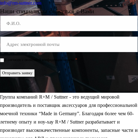
info@rm-suttner.com
Наши специалисты свяжуться с Вами
Name
E-
Mail
*
*
Я согласен с политикой конфиденциальности.
Einwilligung
*
Отправить заявку
Группа компаний R+M / Suttner - это ведущий мировой
производитель и поставщик аксессуаров для профессиональной
моечной техники “Made in Germany”. Благодаря более чем 60-
летнему опыту и ноу-хау R+M / Suttner разрабатывает и
производит высококачественные компоненты, запасные части и