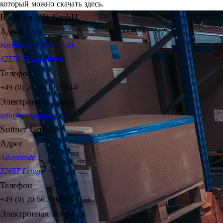
который можно скачать здесь.
R+M de Wit GmbH
Адрес
Bertha-Benz-Allee 7-11
42579 Heiligenhaus
Телефон
+49 (0) 20 56-1 63 33-0
Электронная почта
info@rm-suttner.com
Suttner GmbH
Адрес
Alkenbrede 1
32657 Lemgo
Телефон
+49 (0) 20 56 / 16333-3153
Электронная почта