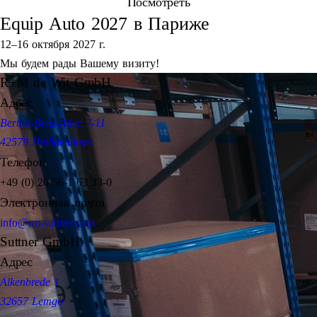
Посмотреть
Equip Auto 2027 в Париже
12–16 октября 2027 г.
Мы будем рады Вашему визиту!
R+M de Wit GmbH
Адрес
Bertha-Benz-Allee 7-11
42579 Heiligenhaus
Телефон
+49 (0) 20 56-1 63 33-0
Электронная почта
info@rm-suttner.com
Suttner GmbH
Адрес
Alkenbrede 1
32657 Lemgo