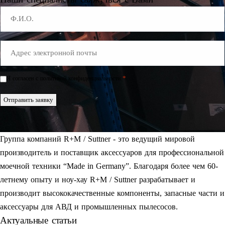
Name
E-
Mail
*
*
Я согласен с политикой конфиденциальности.
Einwilligung
*
Отправить заявку
Группа компаний R+M / Suttner - это ведущий мировой
производитель и поставщик аксессуаров для профессиональной
моечной техники “Made in Germany”. Благодаря более чем 60-
летнему опыту и ноу-хау R+M / Suttner разрабатывает и
производит высококачественные компоненты, запасные части и
аксессуары для АВД и промышленных пылесосов.
Актуальные статьи