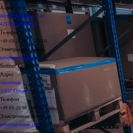
Адрес
Bertha-Benz-Allee 7-11
42579 Heiligenhaus
Телефон
+49 (0) 20 56-1 63 33-0
Электронная почта
info@rm-suttner.com
Suttner GmbH
Адрес
Alkenbrede 1
32657 Lemgo
Телефон
+49 (0) 20 56 / 16333-3153
Электронная почта
info@rm-suttner.com
Наши специалисты свяжуться с Вами