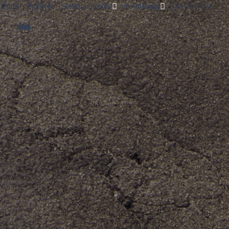
Toggle Dropdown
Toggle Dropdown
Home
Karriere
Stellenangebote
Ausbildung
Das sind wir