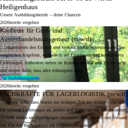
Heiligenhaus
Unsere Ausbildungsberufe – deine Chancen
2026
bereits vergeben
Kaufleute für Groß- und
Aussenhandelsmanagement (m/w/d)
… organisieren den Einkauf und Verkauf großer Warenmengen. Sie
vergleichen Angebote, verhandeln mit Lieferanten und koordinieren
Lieferungen. Außerdem stehen sie Kunden mit Rat und Tat zur Seite
und sorgen dafür, dass alles reibungslos läuft.
Zur Ausbildungsstelle
2026
bereits vergeben
FACHKRÄFTE FÜR LAGERLOGISTIK (m/w/d)
… sorgen dafür, dass Waren zur richtigen Zeit am richtigen Ort sind.
Sie nehmen Lieferungen an, prüfen und lagern sie ein. Mit moderner
Technik stellen sie Bestellungen zusammen und bereiten den Versand
vor. Ein Job für Anpacker mit Organisationstalent!