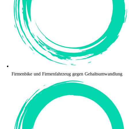
Firmenbike und Firmenfahrzeug gegen Gehaltsumwandlung