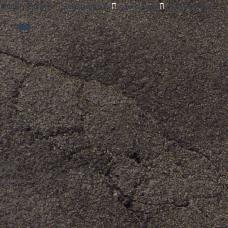
Toggle Dropdown
Toggle Dropdown
Home
Karriere
Stellenangebote
Ausbildung
Das sind wir