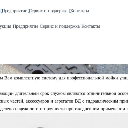
pdown
Toggle Dropdown
Toggle Dropdown
Toggle Dropdown
Предприятие
Сервис и поддержка
Контакты
e Dropdown
Toggle Dropdown
Toggle Dropdown
Toggle Dropdown
укция
Предприятие
Сервис и поддержка
Контакты
 Вам комплектную систему для профессиональной мойки улиц, 
дающий длительный срок службы являются отличительной особ
ных частей, аксессуаров и агрегатов ВД с гидравлическим при
уделено надежности и прочности при ежедневном применении в