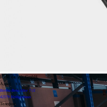
R+M de Wit GmbH
Адрес
Bertha-Benz-Allee 7-11
42579 Heiligenhaus
Телефон