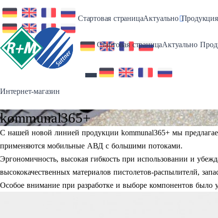
Toggle Dro
Стартовая страница
Актуально
Продукция
Toggl
Стартовая страница
Актуально
Прод
Интернет-магазин
kommunal365+
С нашей новой линией продукции kommunal365+ мы предлагаем
применяются мобильные АВД с большими потоками.
Эргономичность, высокая гибкость при использовании и убеж
высококачественных материалов пистолетов-распылителй, запас
Особое внимание при разработке и выборе компонентов было 