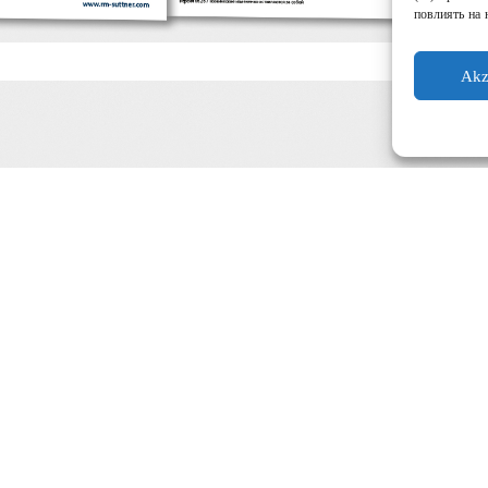
повлиять на 
Akz