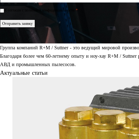
*
Я согласен с политикой конфиденциальности.
Einwilligung
*
Отправить заявку
Группа компаний R+M / Suttner - это ведущий мировой произв
Благодаря более чем 60-летнему опыту и ноу-хау R+M / Suttner
АВД и промышленных пылесосов.
Актуальные статьи