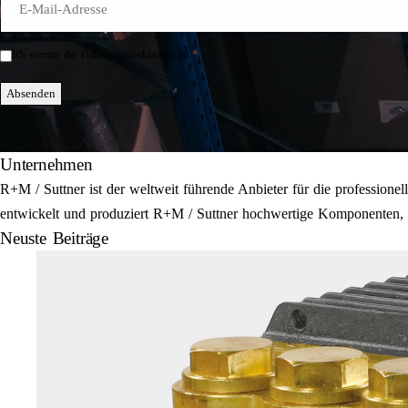
Mail
*
*
Ich stimme der Datenschutzerklärung zu.
Einwilligung
*
Absenden
Unternehmen
R+M / Suttner ist der weltweit führende Anbieter für die professi
entwickelt und produziert R+M / Suttner hochwertige Komponenten, E
Neuste Beiträge