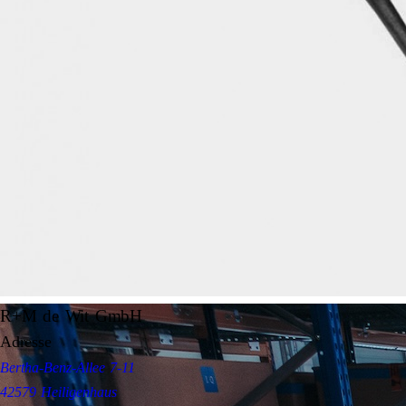
R+M de Wit GmbH
Adresse
Bertha-Benz-Allee 7-11
42579 Heiligenhaus