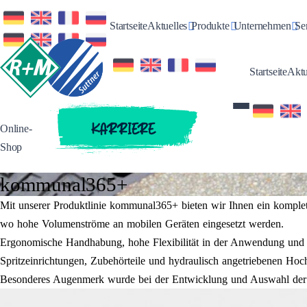
Toggle Dropdown
Toggle Dropdow
Tog
Startseite
Aktuelles
Produkte
Unternehmen
Se
Startseite
Aktu
KARRIERE
Online-
Shop
kommunal365+
Mit unserer Produktlinie kommunal365+ bieten wir Ihnen ein komplett
wo hohe Volumenströme an mobilen Geräten eingesetzt werden.
Ergonomische Handhabung, hohe Flexibilität in der Anwendung und ü
Spritzeinrichtungen, Zubehörteile und hydraulisch angetriebenen Hoc
Besonderes Augenmerk wurde bei der Entwicklung und Auswahl der K