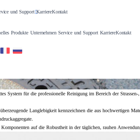
n
gle Dropdown
Toggle Dropdown
rvice und Support
Karriere
Kontakt
Toggle Dropdown
Toggle Dropdown
Toggle Dropdown
Toggle Dropdown
elles
Produkte
Unternehmen
Service und Support
Karriere
Kontakt
es System für die professionelle Reinigung im Bereich der Strassen-
berzeugende Langlebigkeit kennzeichnen die aus hochwertigen Materi
hdruckaggregate.
omponenten auf die Robustheit in der täglichen, rauhen Anwendung