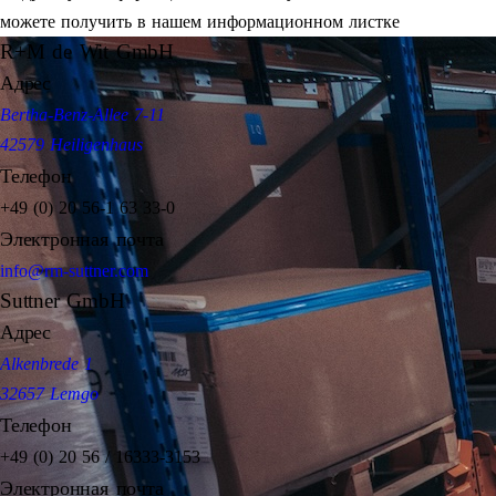
можете получить в нашем информационном листке
R+M de Wit GmbH
Адрес
Bertha-Benz-Allee 7-11
42579 Heiligenhaus
Телефон
+49 (0) 20 56-1 63 33-0
Электронная почта
info@rm-suttner.com
Suttner GmbH
Адрес
Alkenbrede 1
32657 Lemgo
Телефон
+49 (0) 20 56 / 16333-3153
Электронная почта