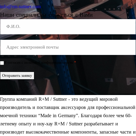
info@rm-suttner.com
Наши специалисты свяжуться с Вами
Name
E-
Mail
*
*
Я согласен с политикой конфиденциальности.
Einwilligung
*
Отправить заявку
Группа компаний R+M / Suttner - это ведущий мировой
производитель и поставщик аксессуаров для профессиональной
моечной техники “Made in Germany”. Благодаря более чем 60-
летнему опыту и ноу-хау R+M / Suttner разрабатывает и
производит высококачественные компоненты, запасные части и