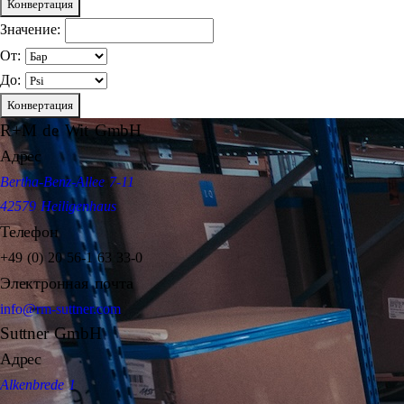
Конвертация
Значение:
От:
До:
Конвертация
R+M de Wit GmbH
Адрес
Bertha-Benz-Allee 7-11
42579 Heiligenhaus
Телефон
+49 (0) 20 56-1 63 33-0
Электронная почта
info@rm-suttner.com
Suttner GmbH
Адрес
Alkenbrede 1