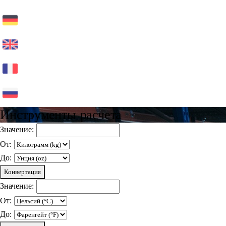
Инструменты расчета
Значение:
От:
До:
Конвертация
Значение:
От:
До: