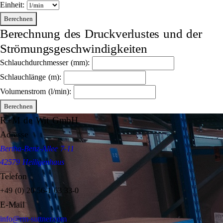
Einheit:
Berechnen
Berechnung des Druckverlustes und der
Strömungsgeschwindigkeiten
Schlauchdurchmesser (mm):
Schlauchlänge (m):
Volumenstrom (l/min):
Berechnen
R+M de Wit GmbH
Adresse
Bertha-Benz-Allee 7-11
42579 Heiligenhaus
Telefon
+49 (0) 20 56-1 63 33-0
E-Mail
info@rm-suttner.com