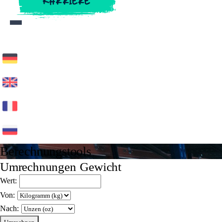
KARRIERE
KARRIERE
Berechnungstools
Umrechnungen Gewicht
Wert:
Von:
Nach: