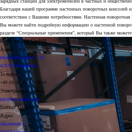
зарядных станций для электромобилей в частных и общественн
Благодаря нашей программе настенных поворотных консолей и
соответствии с Вашими потребностями. Настенная поворотная
Вы можете найти подробную информацию о настенной поворот
разделе “Специальные применения”, который Вы также можете 
R+M de Wit GmbH
Адрес
Bertha-Benz-Allee 7-11
42579 Heiligenhaus
Телефон
+49 (0) 20 56-1 63 33-0
Электронная почта
info@rm-suttner.com
Suttner GmbH
Адрес
Alkenbrede 1
32657 Lemgo