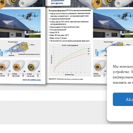
Мы используе
устройстве. 
(не)персонал
повлиять на 
Akz