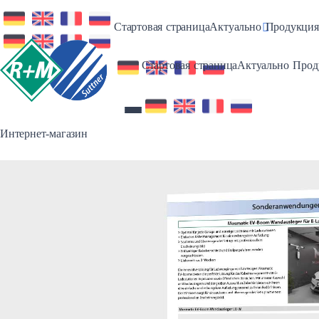
Toggle Dro
Стартовая страница
Актуально
Продукция
Toggl
Стартовая страница
Актуально
Прод
Интернет-магазин