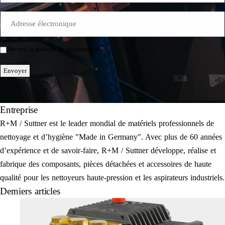
E-
Mail
*
*
J'accepte la politique de confidentialité.
Einwilligung
*
Envoyer
Entreprise
R+M / Suttner est le leader mondial de matériels professionnels de
nettoyage et d’hygiène "Made in Germany". Avec plus de 60 années
d’expérience et de savoir-faire, R+M / Suttner développe, réalise et
fabrique des composants, pièces détachées et accessoires de haute
qualité pour les nettoyeurs haute-pression et les aspirateurs industriels.
Derniers articles