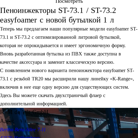
Посмотреть
Пеноинжекторы ST-73.1 / ST-73.2
easyfoamer с новой бутылкой 1 л
Теперь мы предлагаем наши популярные модели easyfoamer ST-
73.1 и ST-73.2 с оптимизированной литровой бутылкой,
которая не опрокидывается и имеет эргономичную форму.
Вновь разработанная бутылка из ПВХ также доступна в
качестве аксессуара и заменит классическую версию.
С появлением нового варианта пеноинжектора easyfoamer ST-
73.1 с резьбой TR20 мы расширили нашу линейку «K-Range»,
включив в нее еще одну версию для существующих систем.
Здесь Вы можете скачать двухстраничый флаер с
дополнительной информацией.
R+M de Wit GmbH
Адрес
Bertha-Benz-Allee 7-11
42579 Heiligenhaus