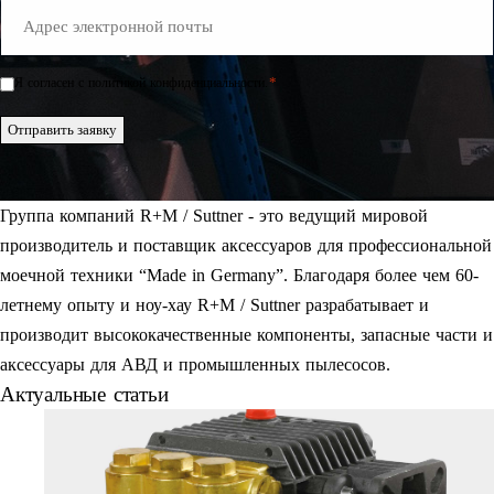
E-
Mail
*
*
Я согласен с политикой конфиденциальности.
Einwilligung
*
Отправить заявку
Группа компаний R+M / Suttner - это ведущий мировой
производитель и поставщик аксессуаров для профессиональной
моечной техники “Made in Germany”. Благодаря более чем 60-
летнему опыту и ноу-хау R+M / Suttner разрабатывает и
производит высококачественные компоненты, запасные части и
аксессуары для АВД и промышленных пылесосов.
Актуальные статьи