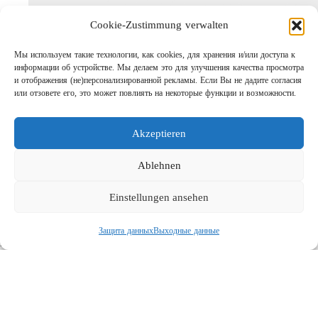
Cookie-Zustimmung verwalten
Мы используем такие технологии, как cookies, для хранения и/или доступа к
информации об устройстве. Мы делаем это для улучшения качества просмотра
и отображения (не)персонализированной рекламы. Если Вы не дадите согласия
или отзовете его, это может повлиять на некоторые функции и возможности.
Akzeptieren
Шаг за шагом кправильному АВД
Links
Ablehnen
Предприятие
Einstellungen ansehen
Выходные данные
Защита данных
Защита данных
Выходные данные
Поиск
Социальная