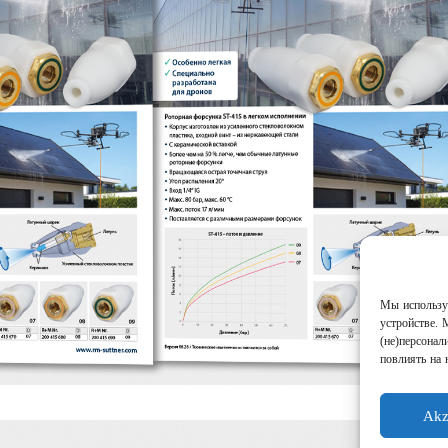
Мы используе
устройстве. 
(не)персонал
повлиять на 
Akz