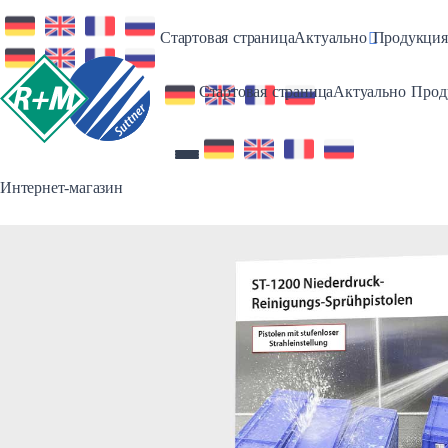
Toggle Dro
Стартовая страница
Актуально
Продукция
Toggl
Стартовая страница
Актуально
Прод
Интернет-магазин