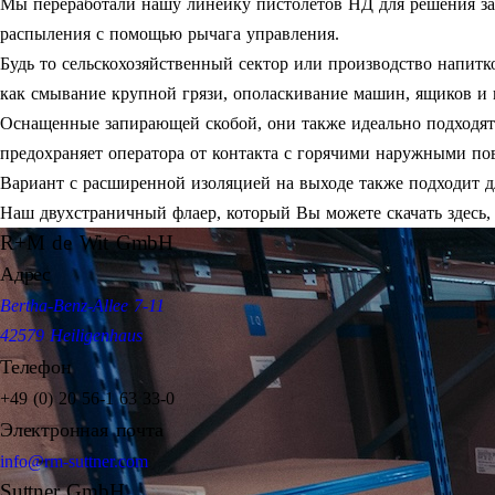
Мы переработали нашу линейку пистолетов НД для решения зада
распыления с помощью рычага управления.
Будь то сельскохозяйственный сектор или производство напитк
как смывание крупной грязи, ополаскивание машин, ящиков и 
Оснащенные запирающей скобой, они также идеально подходят 
предохраняет оператора от контакта с горячими наружными по
Вариант с расширенной изоляцией на выходе также подходит дл
Наш двухстраничный флаер, который Вы можете скачать здесь,
R+M de Wit GmbH
Адрес
Bertha-Benz-Allee 7-11
42579 Heiligenhaus
Телефон
+49 (0) 20 56-1 63 33-0
Электронная почта
info@rm-suttner.com
Suttner GmbH