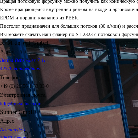
Вращая потоковую форсунку можно получить как коническую ф
Кроме вращающейся внутренней резьбы на входе и эргономично
EPDM и поршни клапанов из PEEK.
Пистолет предназначен для больших потоков (80 л/мин) и расс
Вы можете скачать наш флайер по ST-2323 с потоковой форсун
R+M de Wit GmbH
Адрес
Bertha-Benz-Allee 7-11
42579 Heiligenhaus
Телефон
+49 (0) 20 56-1 63 33-0
Электронная почта
info@rm-suttner.com
Suttner GmbH
Адрес
Alkenbrede 1
32657 Lemgo