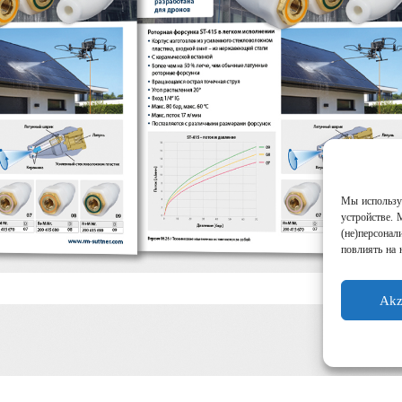
Мы используе
устройстве. 
(не)персонал
повлиять на 
Akz