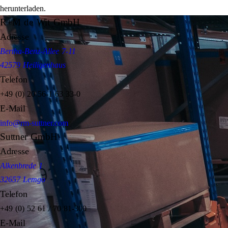
herunterladen.
R+M de Wit GmbH
Adresse
Bertha-Benz-Allee 7-11
42579 Heiligenhaus
Telefon
+49 (0) 20 56-1 63 33-0
E-Mail
info@rm-suttner.com
Suttner GmbH
Adresse
Alkenbrede 1
32657 Lemgo
Telefon
+49 (0) 52 61 / 70 81-300
E-Mail