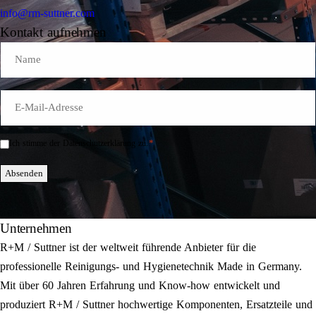
info@rm-suttner.com
Kontakt aufnehmen
Name
E-
Mail
*
*
Ich stimme der Datenschutzerklärung zu.
Einwilligung
*
Absenden
Unternehmen
R+M / Suttner ist der weltweit führende Anbieter für die
professionelle Reinigungs- und Hygienetechnik Made in Germany.
Mit über 60 Jahren Erfahrung und Know-how entwickelt und
produziert R+M / Suttner hochwertige Komponenten, Ersatzteile und