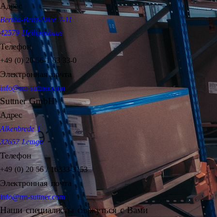
Адрес
Bertha-Benz-Allee 7-11
42579 Heiligenhaus
Телефон
+49 (0) 20 56-1 63 33-0
Электронная почта
info@rm-suttner.com
Suttner GmbH
Адрес
Alkenbrede 1
32657 Lemgo
Телефон
+49 (0) 20 56 / 16333-3153
Электронная почта
info@rm-suttner.com
Наши специалисты свяжуться с Вами