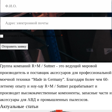
Name
E-
Mail
*
*
Я согласен с политикой конфиденциальности.
Einwilligung
*
Отправить заявку
Группа компаний R+M / Suttner - это ведущий мировой
производитель и поставщик аксессуаров для профессиональной
моечной техники “Made in Germany”. Благодаря более чем 60-
летнему опыту и ноу-хау R+M / Suttner разрабатывает и
производит высококачественные компоненты, запасные части и
аксессуары для АВД и промышленных пылесосов.
Актуальные статьи