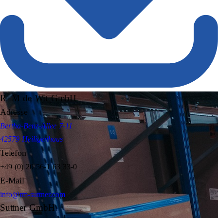
R+M de Wit GmbH
Adresse
Bertha-Benz-Allee 7-11
42579 Heiligenhaus
Telefon
+49 (0) 20 56-1 63 33-0
E-Mail
info@rm-suttner.com
Suttner GmbH