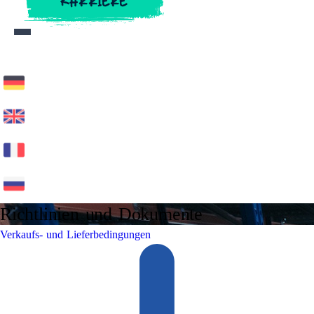
KARRIERE
KARRIERE
Richtlinien und Dokumente
Verkaufs- und Lieferbedingungen