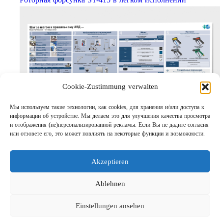
Cookie-Zustimmung verwalten
Мы используем такие технологии, как cookies, для хранения и/или доступа к
информации об устройстве. Мы делаем это для улучшения качества просмотра
Шаг за шагом кправильному АВД
и отображения (не)персонализированной рекламы. Если Вы не дадите согласия
Links
или отзовете его, это может повлиять на некоторые функции и возможности.
Предприятие
Выходные данные
Akzeptieren
Защита данных
Поиск
Ablehnen
Einstellungen ansehen