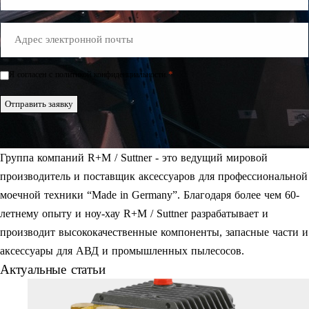
E-
Mail
*
*
Я согласен с политикой конфиденциальности.
Einwilligung
*
Отправить заявку
Группа компаний R+M / Suttner - это ведущий мировой
производитель и поставщик аксессуаров для профессиональной
моечной техники “Made in Germany”. Благодаря более чем 60-
летнему опыту и ноу-хау R+M / Suttner разрабатывает и
производит высококачественные компоненты, запасные части и
аксессуары для АВД и промышленных пылесосов.
Актуальные статьи