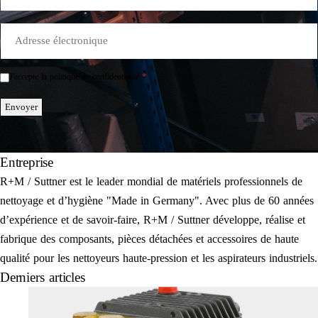
E-
Mail
*
*
J'accepte la politique de confidentialité.
Einwilligung
*
Envoyer
Entreprise
R+M / Suttner est le leader mondial de matériels professionnels de
nettoyage et d’hygiène "Made in Germany". Avec plus de 60 années
d’expérience et de savoir-faire, R+M / Suttner développe, réalise et
fabrique des composants, pièces détachées et accessoires de haute
qualité pour les nettoyeurs haute-pression et les aspirateurs industriels.
Derniers articles