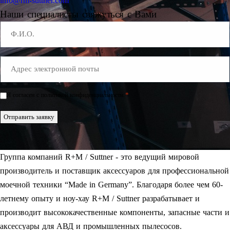
info@rm-suttner.com
Наши специалисты свяжуться с Вами
Name
E-
Mail
*
*
Я согласен с политикой конфиденциальности.
Einwilligung
*
Отправить заявку
Группа компаний R+M / Suttner - это ведущий мировой
производитель и поставщик аксессуаров для профессиональной
моечной техники “Made in Germany”. Благодаря более чем 60-
летнему опыту и ноу-хау R+M / Suttner разрабатывает и
производит высококачественные компоненты, запасные части и
аксессуары для АВД и промышленных пылесосов.