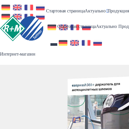
Toggle Dro
Стартовая страница
Актуально
Продукция
Toggl
Стартовая страница
Актуально
Прод
Интернет-магазин