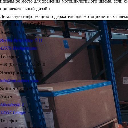
идеальное место для хранения мотоциклетныого шлема, если о
привлекательный дизайн.
Детальную информацию о держателе для мотоциклетных шлемо
R+M de Wit GmbH
Адрес
Bertha-Benz-Allee 7-11
42579 Heiligenhaus
Телефон
+49 (0) 20 56-1 63 33-0
Электронная почта
info@rm-suttner.com
Suttner GmbH
Адрес
Alkenbrede 1
32657 Lemgo
Телефон