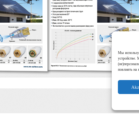
Мы используе
устройстве. 
(не)персонал
повлиять на 
Akz