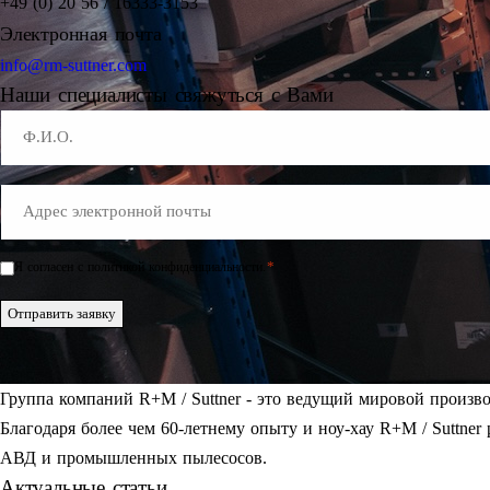
+49 (0) 20 56 / 16333-3153
Электронная почта
info@rm-suttner.com
Наши специалисты свяжуться с Вами
Name
E-
Mail
*
*
Я согласен с политикой конфиденциальности.
Einwilligung
*
Отправить заявку
Группа компаний R+M / Suttner - это ведущий мировой произв
Благодаря более чем 60-летнему опыту и ноу-хау R+M / Suttner
АВД и промышленных пылесосов.
Актуальные статьи