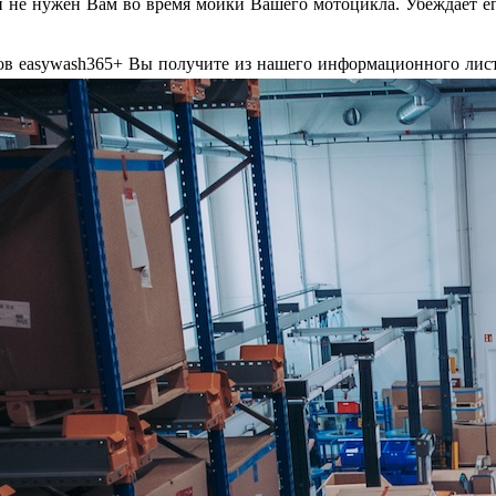
н не нужен Вам во время мойки Вашего мотоцикла. Убеждает ег
в easywash365+ Вы получите из нашего информационного лист