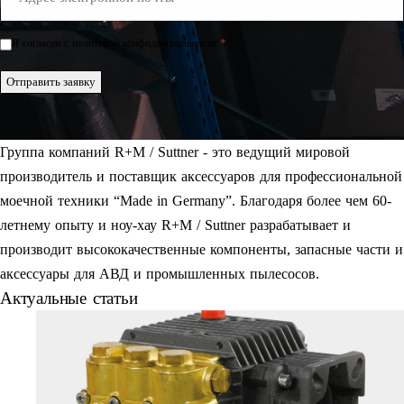
Mail
*
*
Я согласен с политикой конфиденциальности.
Einwilligung
*
Отправить заявку
Группа компаний R+M / Suttner - это ведущий мировой
производитель и поставщик аксессуаров для профессиональной
моечной техники “Made in Germany”. Благодаря более чем 60-
летнему опыту и ноу-хау R+M / Suttner разрабатывает и
производит высококачественные компоненты, запасные части и
аксессуары для АВД и промышленных пылесосов.
Актуальные статьи