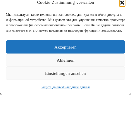
Cookie-Zustimmung verwalten
Мы используем такие технологии, как cookies, для хранения и/или доступа к
информации об устройстве. Мы делаем это для улучшения качества просмотра
и отображения (не)персонализированной рекламы. Если Вы не дадите согласия
или отзовете его, это может повлиять на некоторые функции и возможности.
Akzeptieren
Шаг за шагом кправильному АВД
Links
Ablehnen
Предприятие
Einstellungen ansehen
Выходные данные
Защита данных
Защита данных
Выходные данные
Поиск
Социальная