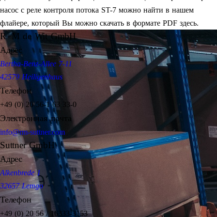
насос с реле контроля потока ST-7 можно найти в нашем
флайере, который Вы можно скачать в формате PDF здесь.
R+M de Wit GmbH
Адрес
Bertha-Benz-Allee 7-11
42579 Heiligenhaus
Телефон
+49 (0) 20 56-1 63 33-0
Электронная почта
info@rm-suttner.com
Suttner GmbH
Адрес
Alkenbrede 1
32657 Lemgo
Телефон
+49 (0) 20 56 / 16333-3153