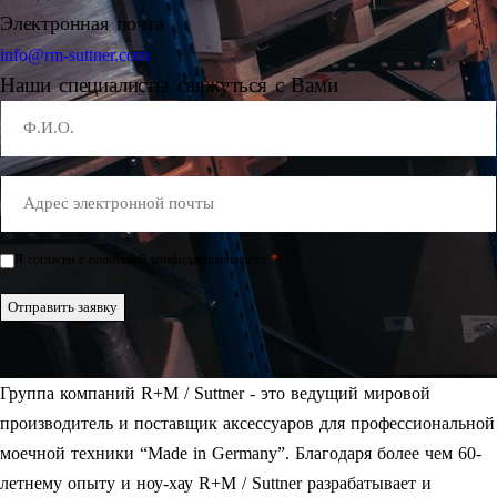
Электронная почта
info@rm-suttner.com
Наши специалисты свяжуться с Вами
Name
E-
Mail
*
*
Я согласен с политикой конфиденциальности.
Einwilligung
*
Отправить заявку
Группа компаний R+M / Suttner - это ведущий мировой
производитель и поставщик аксессуаров для профессиональной
моечной техники “Made in Germany”. Благодаря более чем 60-
летнему опыту и ноу-хау R+M / Suttner разрабатывает и