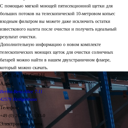
С помощью мягкой моющей пятисекционной щетки для
больших потоков на телескопической 10-метровом копьес
входным фильтром вы можете даже исключить остатки
известкового налета после очистки и получить идеальный
результат очистки.
Дополнительную информацию о новом комплекте
телескопических моющих щеток для очистки солнечных
батарей можно найти в нашем двухстраничном флаере,
который можно скачать.
R+M de Wit GmbH
Адрес
Bertha-Benz-Allee 7-11
42579 Heiligenhaus
Телефон
+49 (0) 20 56-1 63 33-0
Электронная почта