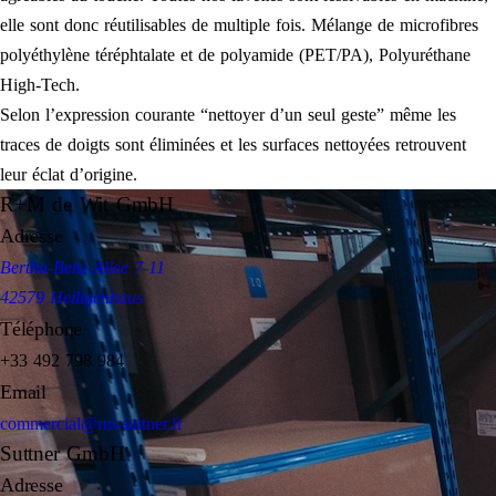
elle sont donc réutilisables de multiple fois. Mélange de microfibres
polyéthylène téréphtalate et de polyamide (PET/PA), Polyuréthane
High-Tech.
Selon l’expression courante “nettoyer d’un seul geste” même les
traces de doigts sont éliminées et les surfaces nettoyées retrouvent
leur éclat d’origine.
R+M de Wit GmbH
Adresse
Bertha-Benz-Allee 7-11
42579 Heiligenhaus
Téléphone
+33 492 798 984
Email
commercial@rm-suttner.fr
Suttner GmbH
Adresse