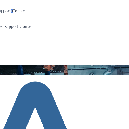
pdown
Toggle Dropdown
upport
Contact
wn
Dropdown
Toggle Dropdown
 et support
Contact