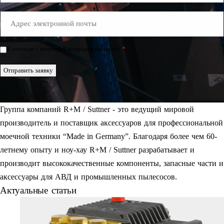
E-
Mail
*
*
Я согласен с политикой конфиденциальности.
Einwilligung
*
Отправить заявку
Группа компаний R+M / Suttner - это ведущий мировой
производитель и поставщик аксессуаров для профессиональной
моечной техники “Made in Germany”. Благодаря более чем 60-
летнему опыту и ноу-хау R+M / Suttner разрабатывает и
производит высококачественные компоненты, запасные части и
аксессуары для АВД и промышленных пылесосов.
Актуальные статьи