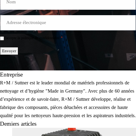
E-
Mail
*
*
J'accepte la politique de confidentialité.
Einwilligung
*
Envoyer
Entreprise
R+M / Suttner est le leader mondial de matériels professionnels de
nettoyage et d’hygiène "Made in Germany". Avec plus de 60 années
d’expérience et de savoir-faire, R+M / Suttner développe, réalise et
fabrique des composants, pièces détachées et accessoires de haute
qualité pour les nettoyeurs haute-pression et les aspirateurs industriels.
Derniers articles