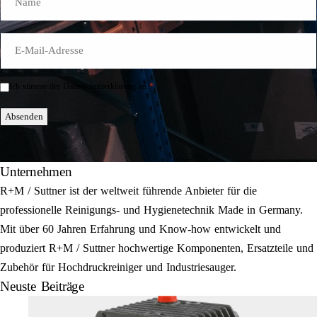
E-
Mail
*
*
Ich stimme der Datenschutzerklärung zu.
Einwilligung
*
Absenden
Unternehmen
R+M / Suttner ist der weltweit führende Anbieter für die
professionelle Reinigungs- und Hygienetechnik Made in Germany.
Mit über 60 Jahren Erfahrung und Know-how entwickelt und
produziert R+M / Suttner hochwertige Komponenten, Ersatzteile und
Zubehör für Hochdruckreiniger und Industriesauger.
Neuste Beiträge