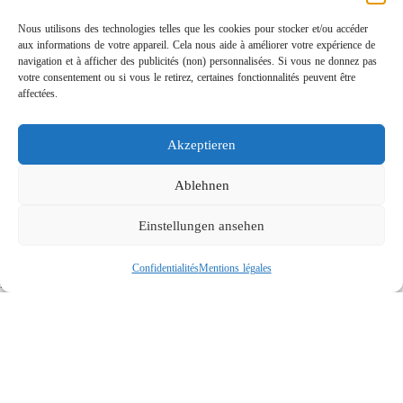
Nous utilisons des technologies telles que les cookies pour stocker et/ou accéder
aux informations de votre appareil. Cela nous aide à améliorer votre expérience de
navigation et à afficher des publicités (non) personnalisées. Si vous ne donnez pas
votre consentement ou si vous le retirez, certaines fonctionnalités peuvent être
affectées.
Akzeptieren
Rotabuses ST-415 de construction légère
Links
Ablehnen
Contact
Einstellungen ansehen
Mentions légales
Confidentialités
Confidentialités
Mentions légales
Recherche
Social