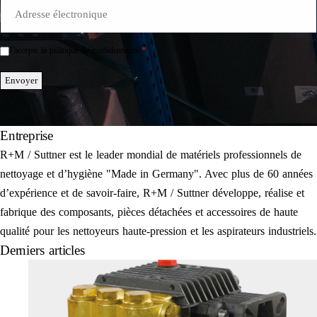
E-
Mail
*
*
J'accepte la politique de confidentialité.
Einwilligung
*
Envoyer
Entreprise
R+M / Suttner est le leader mondial de matériels professionnels de
nettoyage et d’hygiène "Made in Germany". Avec plus de 60 années
d’expérience et de savoir-faire, R+M / Suttner développe, réalise et
fabrique des composants, pièces détachées et accessoires de haute
qualité pour les nettoyeurs haute-pression et les aspirateurs industriels.
Derniers articles