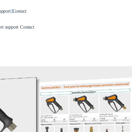
pdown
Toggle Dropdown
upport
Contact
wn
Dropdown
Toggle Dropdown
 et support
Contact