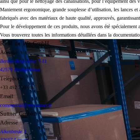
ainsi que pour le nettoyage des canalisations, pour l’équipement des vé
Maniement ergonomique, grande souplesse d’utilisation, les lances et 
fabriqués avec des matériaux de haute qualité, approuvés, garantissan
Pour le développement de ces produits, nous avons été spécialement at
Vous trouverez toutes les informations détaillées dans la documenta
R+M de Wit GmbH
Adresse
Bertha-Benz-Allee 7-11
42579 Heiligenhaus
Téléphone
+33 492 798 984
Email
commercial@rm-suttner.fr
Suttner GmbH
Adresse
Alkenbrede 1
32657 Lemgo