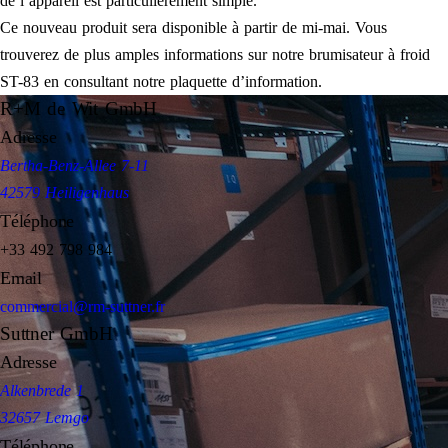
de l’appareil est particulièrement simple.
Ce nouveau produit sera disponible à partir de mi-mai. Vous
trouverez de plus amples informations sur notre brumisateur à froid
ST-83 en consultant notre plaquette d’information.
R+M de Wit GmbH
Adresse
Bertha-Benz-Allee 7-11
42579 Heiligenhaus
Téléphone
+33 492 798 984
Email
commercial@rm-suttner.fr
Suttner GmbH
Adresse
Alkenbrede 1
32657 Lemgo
Téléphone