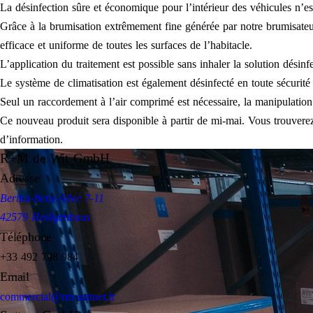
La désinfection sûre et économique pour l’intérieur des véhicules n’es
Grâce à la brumisation extrêmement fine générée par notre brumisateur à 
efficace et uniforme de toutes les surfaces de l’habitacle.
L’application du traitement est possible sans inhaler la solution désinf
Le système de climatisation est également désinfecté en toute sécurit
Seul un raccordement à l’air comprimé est nécessaire, la manipulation 
Ce nouveau produit sera disponible à partir de mi-mai. Vous trouverez
d’information.
R+M de Wit GmbH
Adresse
Bertha-Benz-Allee 7-11
42579 Heiligenhaus
Téléphone
+33 492 798 984
Email
commercial@rm-suttner.fr