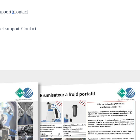
pdown
Toggle Dropdown
upport
Contact
wn
Dropdown
Toggle Dropdown
 et support
Contact