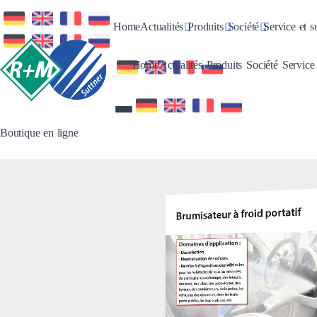
Toggle Dropdown
Toggle Dropdown
Toggle Dro
Home
Actualités
Produits
Société
Service et s
Toggle Dropdown
Toggle Dropdo
Toggle 
Home
Actualités
Produits
Société
Service
Boutique en ligne