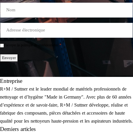
Name
E-
Mail
*
*
J'accepte la politique de confidentialité.
Einwilligung
*
Envoyer
Entreprise
R+M / Suttner est le leader mondial de matériels professionnels de
nettoyage et d’hygiène "Made in Germany". Avec plus de 60 années
d’expérience et de savoir-faire, R+M / Suttner développe, réalise et
fabrique des composants, pièces détachées et accessoires de haute
qualité pour les nettoyeurs haute-pression et les aspirateurs industriels.
Derniers articles