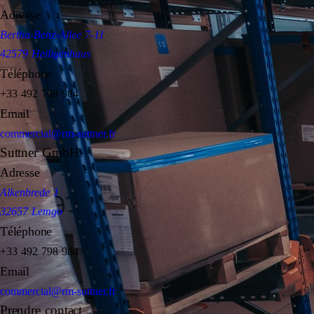
Adresse
Bertha-Benz-Allee 7-11
42579 Heiligenhaus
Téléphone
+33 492 798 984
Email
commercial@rm-suttner.fr
Suttner GmbH
Adresse
Alkenbrede 1
32657 Lemgo
Téléphone
+33 492 798 984
Email
commercial@rm-suttner.fr
Prendre contact