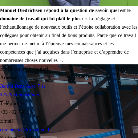
Manuel Diedrichsen répond à la question de savoir quel est le
domaine de travail qui lui plaît le plus :
« Le réglage et
l’échantillonnage de nouveaux outils et l’étroite collaboration avec les
collègues pour obtenir au final de bons produits. Parce que ce travail
me permet de mettre à l’épreuve mes connaissances et les
compétences que j’ai acquises dans l’entreprise et d’apprendre de
nombreuses choses nouvelles ».
R+M de Wit GmbH
Adresse
Bertha-Benz-Allee 7-11
42579 Heiligenhaus
Téléphone
+33 492 798 984
Email
commercial@rm-suttner.fr
Suttner GmbH