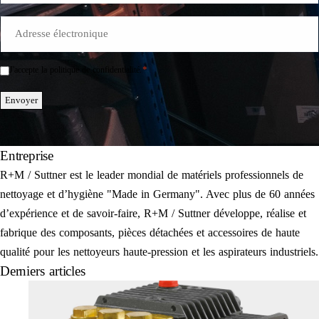
E-
Mail
*
*
J'accepte la politique de confidentialité.
Einwilligung
*
Envoyer
Entreprise
R+M / Suttner est le leader mondial de matériels professionnels de
nettoyage et d’hygiène "Made in Germany". Avec plus de 60 années
d’expérience et de savoir-faire, R+M / Suttner développe, réalise et
fabrique des composants, pièces détachées et accessoires de haute
qualité pour les nettoyeurs haute-pression et les aspirateurs industriels.
Derniers articles