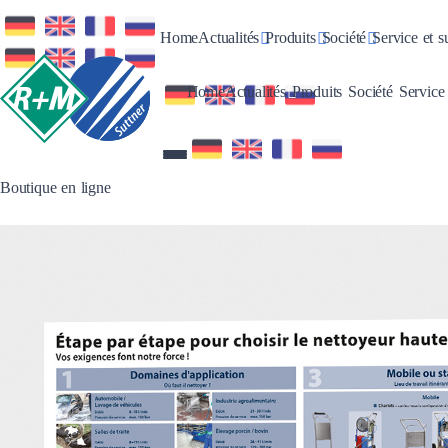
Toggle Dropdown
Toggle Dropdown
Toggle Dro
Home
Actualités
Produits
Société
Service et s
Toggle Dropdown
Toggle Dropdo
Toggle 
Home
Actualités
Produits
Société
Service
Boutique en ligne