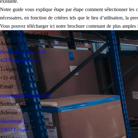
existante.
Notre guide vous explique étape par étape comment sélectionner les c
nécessaires, en fonction de critères tels que le lieu d’utilisation, la pres
Vous pouvez télécharger ici notre brochure contenant de plus amples 
R+M de Wit GmbH
Adresse
Bertha-Benz-Allee 7-11
42579 Heiligenhaus
Téléphone
+33 492 798 984
Email
commercial@rm-suttner.fr
Suttner GmbH
Adresse
Alkenbrede 1
32657 Lemgo